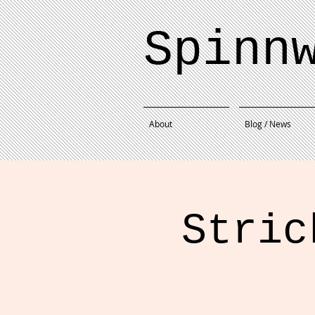
Spinn
About
Blog / News
Stric