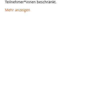
Teilnehmer*innen beschränkt. 
Mehr anzeigen
Diese Veranstaltung
teilen
Abonnieren Sie unsere Website
Abonnieren