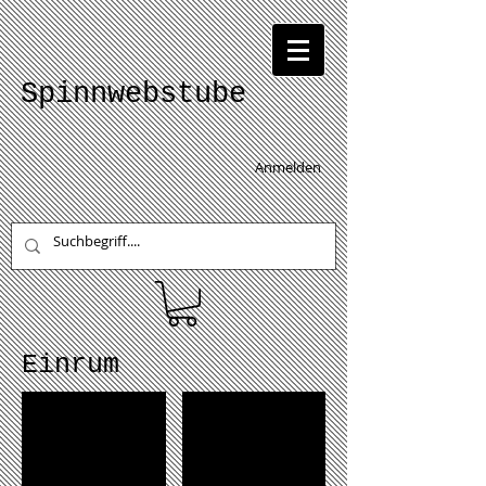
Spinnwebstube
Anmelden
Einrum
Einrum Lamb 2
Einrum E2