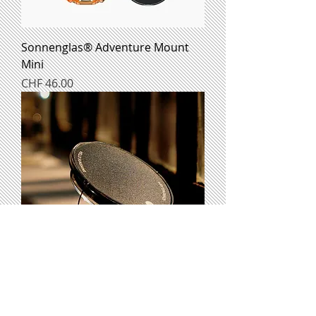
Sonnenglas® Adventure Mount
Mini
Preis
CHF 46.00
Sonnenglas SOMO
Preis
CHF 34.90