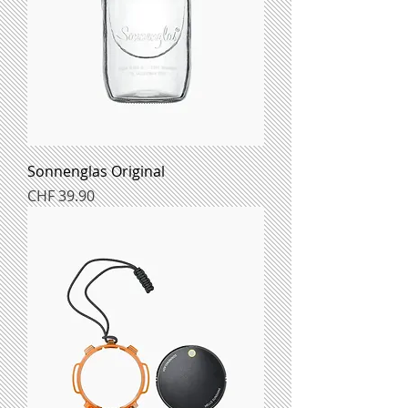
Sonnenglas Original
Preis
CHF 39.90