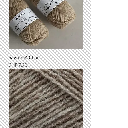
Saga 364 Chai
Preis
CHF 7.20