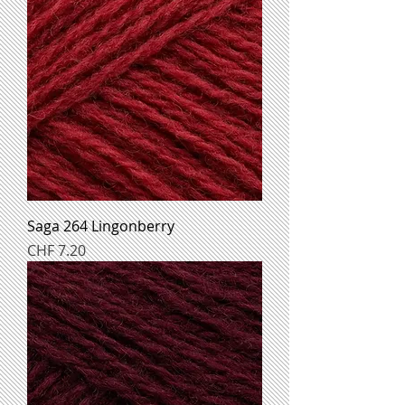
Saga 264 Lingonberry
Preis
CHF 7.20