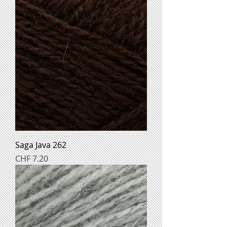
Saga Java 262
Preis
CHF 7.20