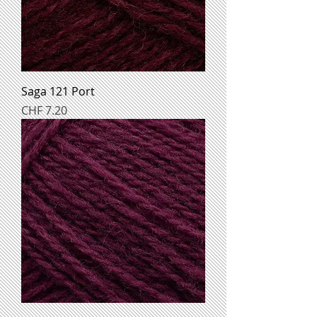
Saga 121 Port
Preis
CHF 7.20