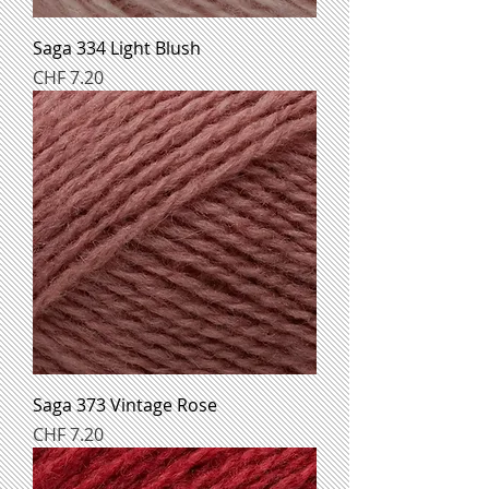
Saga 334 Light Blush
Preis
CHF 7.20
Saga 373 Vintage Rose
Preis
CHF 7.20