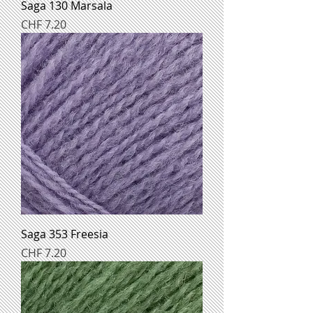
Saga 130 Marsala
Preis
CHF 7.20
Saga 353 Freesia
Preis
CHF 7.20