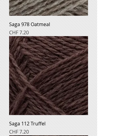
Saga 978 Oatmeal
Preis
CHF 7.20
Saga 112 Truffel
Preis
CHF 7.20