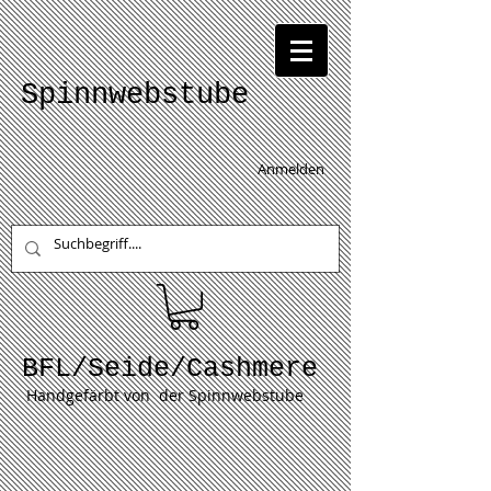
Spinnwebstube
Anmelden
BFL/Seide/Cashmere
Handgefärbt von der Spinnwebstube