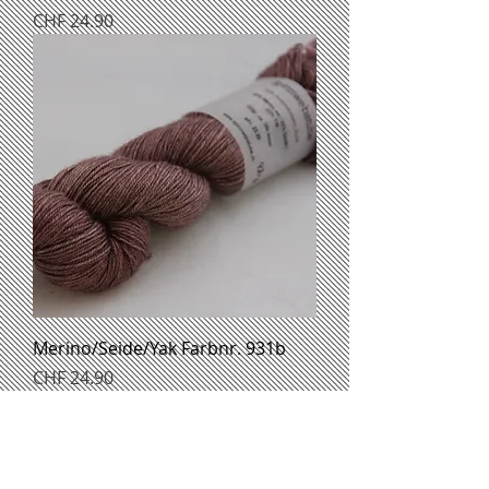
Preis
CHF 24.90
Merino/Seide/Yak Farbnr. 931b
Preis
CHF 24.90