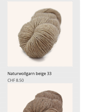
Naturwollgarn beige 33
Preis
CHF 8.50