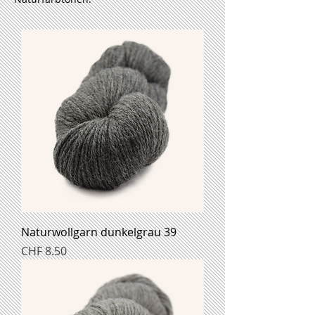
Naturwollgarn dunkelgrau 39
Preis
CHF 8.50