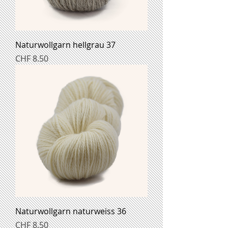
Naturwollgarn hellgrau 37
Preis
CHF 8.50
Naturwollgarn naturweiss 36
Preis
CHF 8.50