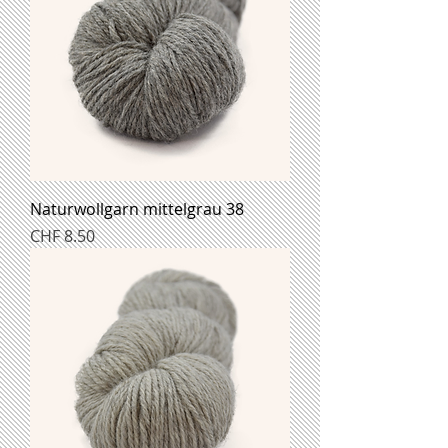
Naturwollgarn mittelgrau 38
Preis
CHF 8.50