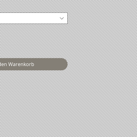
 den Warenkorb