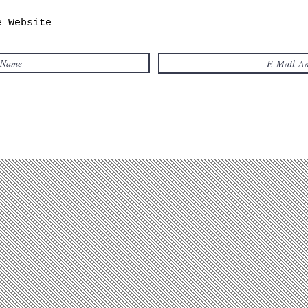
e Website