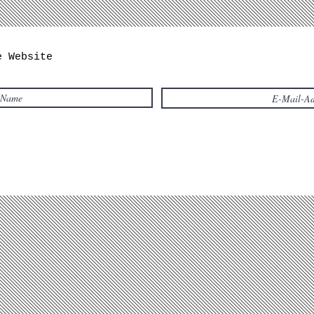
e Website