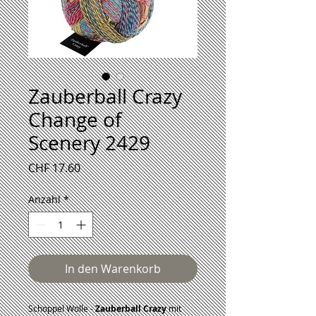
Zauberball Crazy
Change of
Scenery 2429
Preis
CHF 17.60
Anzahl
*
In den Warenkorb
Schoppel Wolle -
Zauberball Crazy
mit