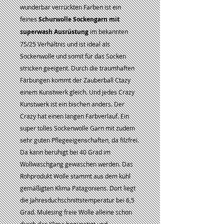
wunderbar verrückten Farben ist ein
feines
Schurwolle Sockengarn mit
superwash Ausrüstung
im bekannten
75/25 Verhältnis und ist ideal als
Sockenwolle und somit für das Socken
stricken geeigent. Durch die traumhaften
Färbungen kommt der Zauberball Ctazy
einem Kunstwerk gleich. Und jedes Crazy
Kunstwerk ist ein bischen anders. Der
Crazy hat einen langen Farbverlauf. Ein
super tolles Sockenwolle Garn mit zudem
sehr guten Pflegeeigenschaften, da filzfrei.
Da kann beruhigt bei 40 Grad im
Wollwaschgang gewaschen werden. Das
Rohprodukt Wolle stammt aus dem kühl
gemäßigten Klima Patagoniens. Dort liegt
die Jahresduchschnittstemperatur bei 6,5
Grad. Mulesing freie Wolle alleine schon
durch das Klima begünstigt und