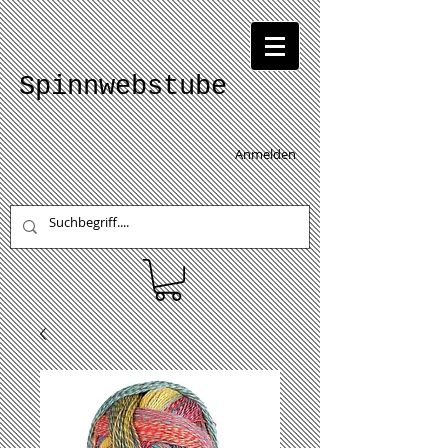
Spinnwebstube
Anmelden